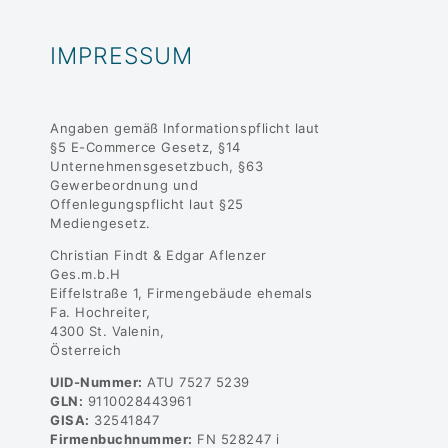
IMPRESSUM
Angaben gemäß Informationspflicht laut
§5 E-Commerce Gesetz, §14
Unternehmensgesetzbuch, §63
Gewerbeordnung und
Offenlegungspflicht laut §25
Mediengesetz.
Christian Findt & Edgar Aflenzer
Ges.m.b.H
Eiffelstraße 1, Firmengebäude ehemals
Fa. Hochreiter,
4300 St. Valenin,
Österreich
UID-Nummer:
ATU 7527 5239
GLN:
9110028443961
GISA:
32541847
Firmenbuchnummer:
FN 528247 i